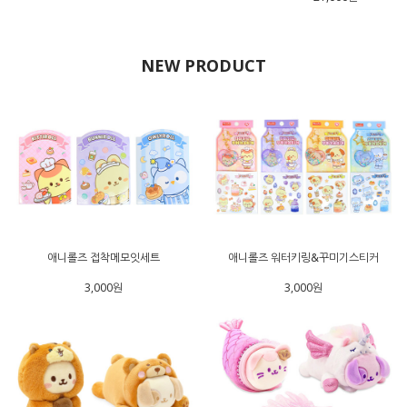
NEW PRODUCT
애니롤즈 접착메모잇세트
애니롤즈 워터키링&꾸미기스티커
3,000원
3,000원