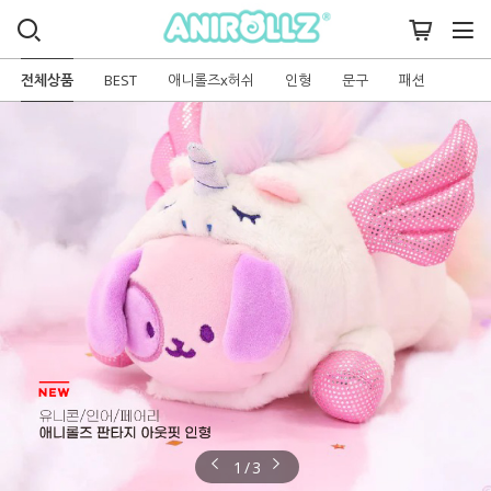
전체상품
BEST
애니롤즈x허쉬
인형
문구
패션
1 / 3