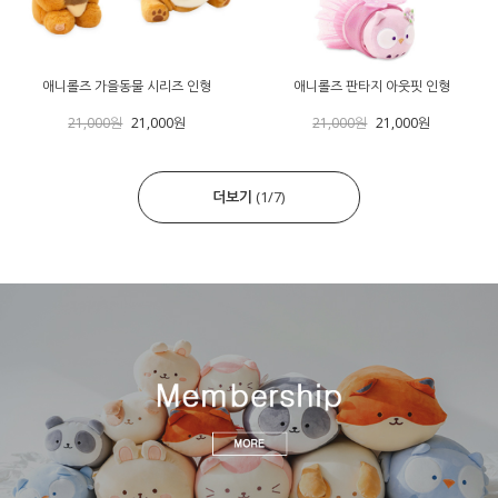
애니롤즈 가을동물 시리즈 인형
애니롤즈 판타지 아웃핏 인형
21,000원
21,000원
21,000원
21,000원
더보기
(
1
/
7
)