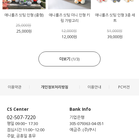
애니롤즈 싯팅 인형 (중형)
애니롤즈 싯팅 미니 인형 키
애니롤즈 싯팅 인형 3종 세
링 가방고리
트
25,000원
12,000원
51,000원
25,000원
12,000원
39,000원
더보기
(
1
/
3
)
이용약관
개인정보처리방침
이용안내
PC버전
CS Center
Bank Info
02-507-7220
기업은행
평일 09:00~ 17:30
305-079363-04-051
점심시간 11:00~12:00
예금주: (주)쿠시
주말, 공휴일 휴무