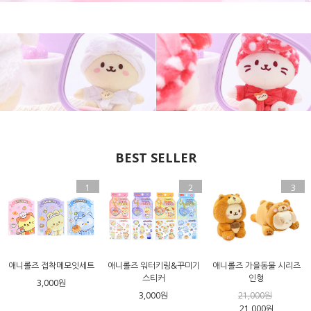
BEST SELLER
1
2
3
애니롤즈 접착메모잇세트
애니롤즈 워터키링&꾸미기
애니롤즈 가을동물 시리즈
스티커
인형
3,000원
3,000원
21,000원
21,000원