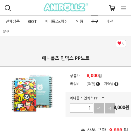
전체상품
BEST
애니롤즈x허쉬
인형
문구
패션
문구
0
애니롤즈 인덱스 PP노트
8,000
상품가
원
배송비
(조건)
지역별
애니롤즈 인덱스 PP노트
8,000
원
+1
-1
8,000
총 상품 금액
원