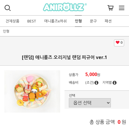
전체상품
BEST
애니롤즈x허쉬
인형
문구
패션
인형
0
[랜덤] 애니롤즈 오리지널 랜덤 피규어 ver.1
5,000
상품가
원
배송비
(조건)
지역별
선택
0
총 상품 금액
원