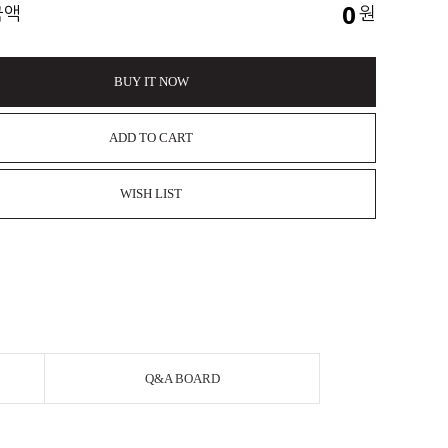
0
금액
원
BUY IT NOW
ADD TO CART
WISH LIST
Q&A BOARD