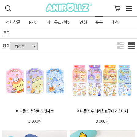
전체상품
BEST
애니롤즈x허쉬
인형
문구
패션
문구
정렬
애니롤즈 접착메모잇세트
애니롤즈 워터키링&꾸미기스티커
3,000원
3,000원