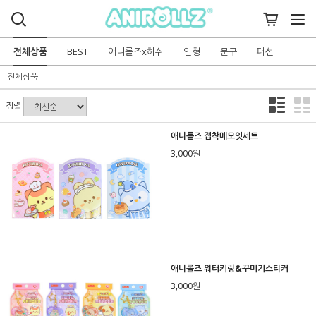
전체상품
BEST
애니롤즈x허쉬
인형
문구
패션
전체상품
정렬
애니롤즈 접착메모잇세트
3,000원
애니롤즈 워터키링&꾸미기스티커
3,000원