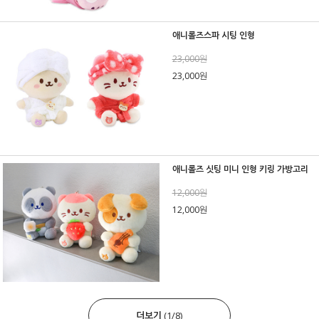
애니롤즈스파 시팅 인형
23,000원
23,000원
애니롤즈 싯팅 미니 인형 키링 가방고리
12,000원
12,000원
더보기
(
1
/
8
)