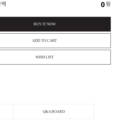
0
금액
원
BUY IT NOW
ADD TO CART
WISH LIST
Q&A BOARD