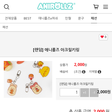
전체상품
BEST
애니롤즈x허쉬
인형
문구
패션
패션
0
[랜덤] 애니롤즈 아크릴키링
2,000
상품가
원
배송비
(조건)
지역별
[랜덤] 애니롤즈 아크릴키링
2,000
원
+1
-1
2,000
총 상품 금액
원