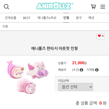
전체상품
BEST
애니롤즈x허쉬
인형
문구
패션
인형
0
애니롤즈 판타지 아웃핏 인형
21,000
상품가
원
배송비
(조건)
지역별
타입선택
0
총 상품 금액
원