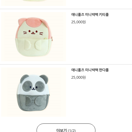
애니롤즈 미니백팩 키티롤
25,000원
애니롤즈 미니백팩 판다롤
25,000원
더보기
(
1
/
2
)