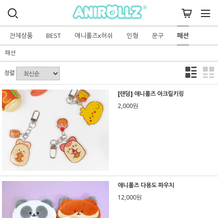
전체상품
BEST
애니롤즈x허쉬
인형
문구
패션
패션
정렬
[랜덤] 애니롤즈 아크릴키링
2,000원
애니롤즈 다용도 파우치
12,000원